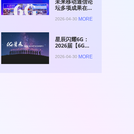
未来移动通信论
坛多项成果在
2026全球6G技
MORE
2026-04-30
术与产业生态大
会集中发布
星辰闪耀6G：
2026届【6G星
辰】青年科学家
MORE
2026-04-30
与博士获颁证书