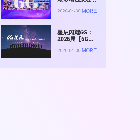
2026全球6G技
MORE
2026-04-30
术与产业生态大
会集中发布
星辰闪耀6G：
2026届【6G星
辰】青年科学家
MORE
2026-04-30
与博士获颁证书