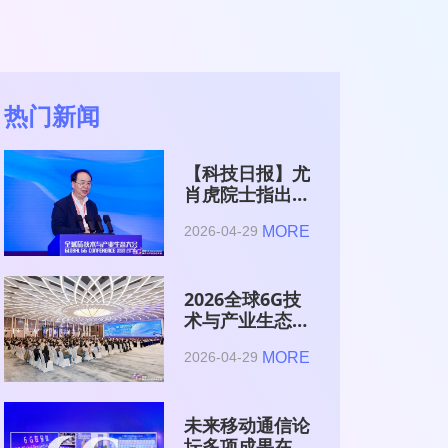
热门新闻
【科技日报】尤
肖虎院士指出
6G的首要使命
MORE
2026-04-29
是赋能AI的发
展
2026全球6G技
术与产业生态大
会在南京开幕
MORE
2026-04-29
未来移动通信论
坛多项成果在