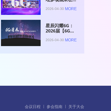
2026全球6G技
MORE
2026-04-30
术与产业生态大
会集中发布
星辰闪耀6G：
2026届【6G星
辰】青年科学家
MORE
2026-04-30
与博士获颁证书
会议日程
参会指南
关于大会