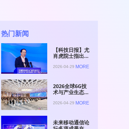
热门新闻
【科技日报】尤
肖虎院士指出
6G的首要使命
MORE
2026-04-29
是赋能AI的发
展
2026全球6G技
术与产业生态大
会在南京开幕
MORE
2026-04-29
未来移动通信论
坛多项成果在