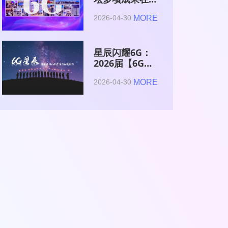
2026全球6G技
MORE
2026-04-30
术与产业生态大
会集中发布
星辰闪耀6G：
2026届【6G星
辰】青年科学家
MORE
2026-04-30
与博士获颁证书