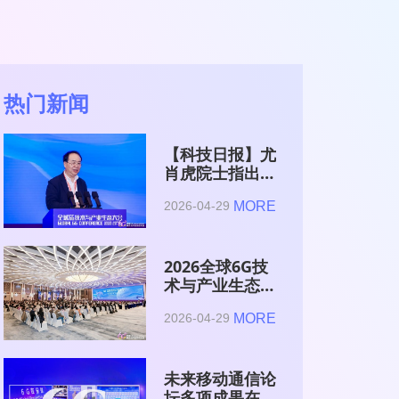
热门新闻
【科技日报】尤
肖虎院士指出
6G的首要使命
MORE
2026-04-29
是赋能AI的发
展
2026全球6G技
术与产业生态大
会在南京开幕
MORE
2026-04-29
未来移动通信论
坛多项成果在