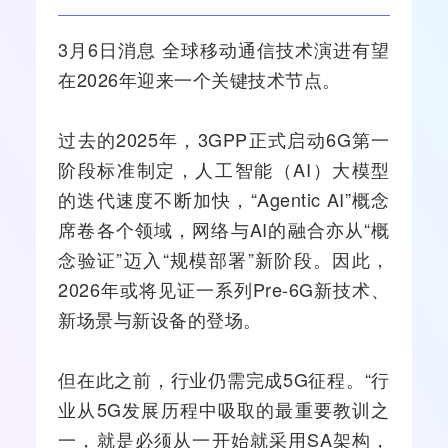
3月6日消息 全球
移动通信
技术演进有望
在2026年迎来一个关键技术节点。
过去的2025年，
3GPP
正式启动
6G
第一
阶段标准制定，
人工智能
（
AI
）大模型
的迭代速度不断加快，“Agentic AI”概念
席卷各个领域，
网络
与AI的
融合
亦从“概
念验证”迈入“规模部署”新阶段。因此，
2026年或将见证一系列Pre-6G新技术、
新场景与新设备的登场。
但在此之前，行业仍需完成
5G
征程。“行
业从5G发展历程中吸取的最重要教训之
一，就是必须从一开始就采用SA架构，