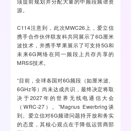
须提前规划并分配大量的中频段频谱资
源。
C114注意到，此次MWC26上，爱立信
携手合作伙伴联发科共同展示了6G厘米
波技术，并携手
苹果
展示了可支持5G和
未来6G网络在同一频段上共存共享的
MRSS技术。
“目前，全球各国对6G频段（如厘米波、
6GHz等）尚未达成共识，最终决定将取
决于2027年的世界无线电通信大会
（WRC-27）。”Magnus Ewerbring谈
到。爱立信对6G频谱问题持开放和务实
的态度，其核心观点在于降低
运营商
部