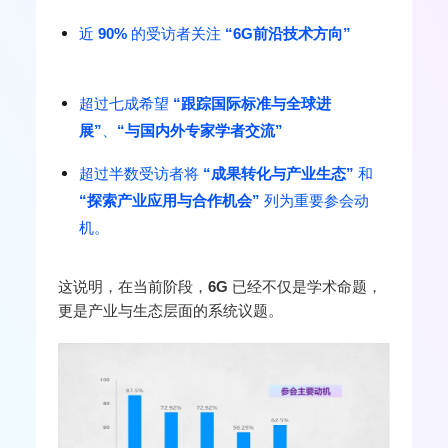
近
90%
的受访者关注
“6G前沿技术方向”
超过七成希望
“跟踪国际标准与全球进
展”
、
“与国内外专家学者交流”
超过半数受访者将
“成果转化与产业生态”
和
“探索产业应用与合作机会”
列为重要参会动
机。
这说明，在当前阶段，
6G
已经不仅是学术命题，
更是产业与生态层面的系统议题。