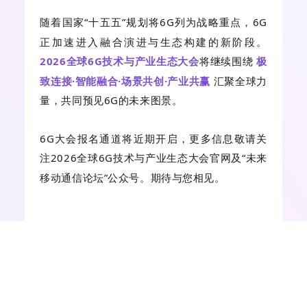
随着国家
“
十五五
”
规划将
6G
列为战略重点，
6G
正加速进入融合演进与生态构建的新阶段。
2026
全球
6G
技术与产业生态大会
将继续围绕
极
致连接·智能融合·场景共创·产业共赢
汇聚全球力
量，共同预见
6G
的未来图景。
6G大会报名通道将
近期
开启，更多信息敬请关
注
2026全球6G技术与产业生态大会
官网及
“
未来
移动通信论坛
”
公众号。期待与您相见。
上一篇：
2026全球6G技术与产业生态大会报名通道正式开启
下一篇：
6G大会精彩预告 | 多模态融合感知与数字低空会议