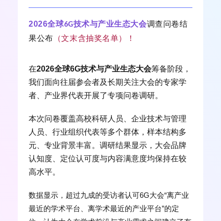
2026
全球
技术与产业生态大会
调查问卷结
6G
果公布
（文末含抽奖名单）！
在
2026全球6G技术与产业生态大会
筹备阶段，
我们面向往届参会者及长期关注大会的专家学
者、产业界代表开展了专项问卷调研。
本次问卷覆盖高校科研人员、企业技术与管理
人员、行业组织代表等多个群体，样本结构多
元、专业背景丰富。调研结果显示，大会品牌
认知度、定位认可度与内容满意度均保持在较
高水平。
数据显示，超过九成的受访者认可6G大会“离产业
最近的学术平台、离学术最近的产业平台”的定