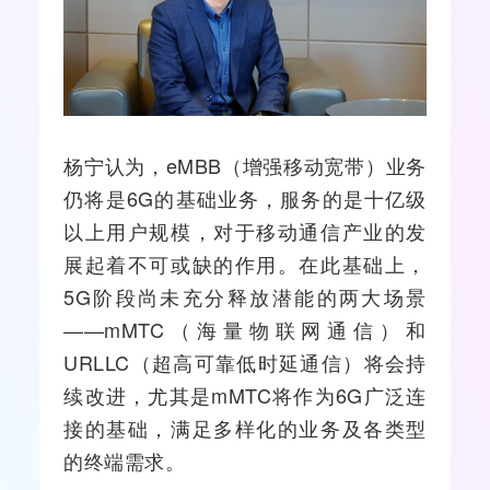
杨宁认为，eMBB（增强移动
宽带
）业务
仍将是6G的基础业务，服务的是十亿级
以上用户规模，对于
移动通信
产业的发
展起着不可或缺的作用。在此基础上，
5G
阶段尚未充分释放潜能的两大场景
——mMTC（海量
物联网
通信）和
URLLC（超高可靠低时延通信）将会持
续改进，尤其是mMTC将作为6G广泛连
接的基础，满足多样化的业务及各类型
的终端需求。