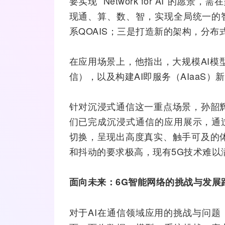
要实现“ Network for AI”
现通、算、数、智，实现全局统一的
系QOAIS；三是打造新的架构，分布
在应用场景上，他指出，大规模AI模
信），以及构建AI即服务（AIaaS
针对沉浸式通信这一重点场景，孙韶
们已完成沉浸式通信的应用展示，通
切换，呈现出高度真实、触手可及的
和抖动的要求极高，现有
5G
技术难以
面向
未来：6G
智能网
络
的挑战与发展
对于AI在通信领域应用的挑战与问