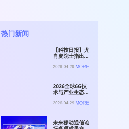
热门新闻
【科技日报】尤
肖虎院士指出
6G的首要使命
MORE
2026-04-29
是赋能AI的发
展
2026全球6G技
术与产业生态大
会在南京开幕
MORE
2026-04-29
未来移动通信论
坛多项成果在