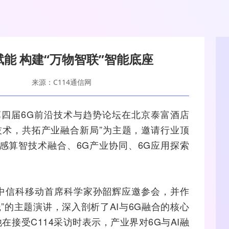
赋能 构建“万物智联”智能底座
来源：C114通信网
第四届
6G
前沿技术与趋势论坛在北京泰富酒店
技术，共拓产业
融合
新局”为主题，邀请行业顶
感算智技术融合、6G产业协同、6G应用探索
中信科移动首席科学家孙韶辉应邀参会，并作
践”的主题演讲，深入剖析了
AI
与6G融合的核心
接受C114采访时表示，产业界对6G与AI融