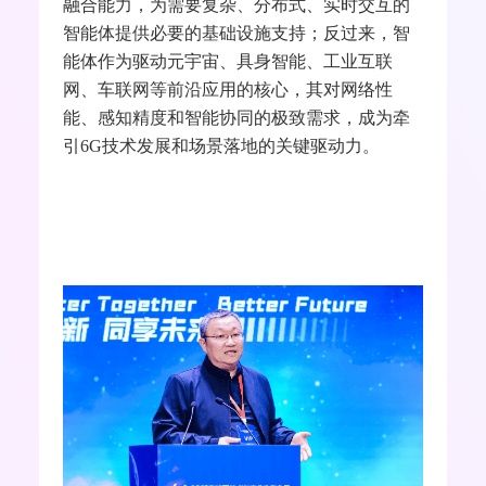
北京人形机器人创新中心首席技术官、
IEEE/CIE
会
士、
ACM
杰出科学家唐剑
中国国家创新与发展战略研究会数字经济研究
院研究员、中科数字大脑研究院院长刘锋辩证
地阐述了
6G
和智能体（
AI Agents
）的关系：
6G
以其超高速率、极低时延、海量连接及通感算
融合能力，为需要复杂、分布式、实时交互的
智能体提供必要的基础设施支持；反过来，智
能体作为驱动元宇宙、具身智能、工业互联
网、车联网等前沿应用的核心，其对网络性
能、感知精度和智能协同的极致需求，成为牵
引
6G
技术发展和场景落地的关键驱动力。