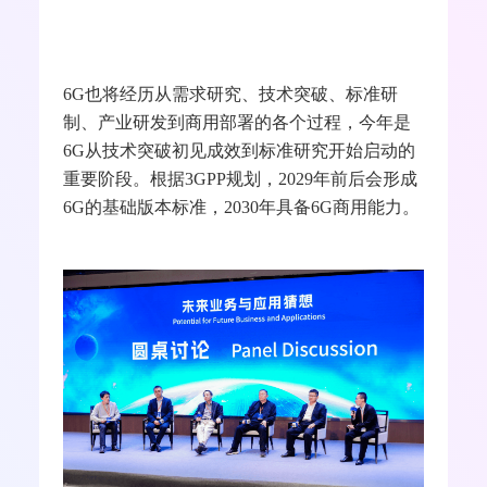
授李万林，中国国家创新与发展战略研究会数
字经济研究院研究员、中科数字大脑研究院院
长刘锋，中国联通研究院无线技术研究中心总
监李福昌，中国信息通信研究院高级工程师韩
凯峰等，就
6G
标准、杀手级应用与场景、
AI
与
网络双向赋能等方面展开讨论。
6G
也将经历从需求研究、技术突破、标准研
制、产业研发到商用部署的各个过程，今年是
6G
从技术突破初见成效到标准研究开始启动的
重要阶段。根据
3GPP
规划，
2029
年前后会形成
6G
的基础版本标准，
2030
年具备
6G
商用能力。