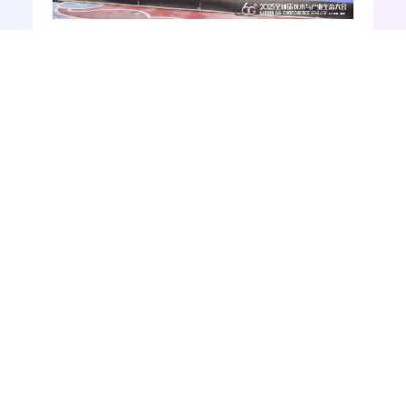
与会观点指出，“
6G
的杀手级应用很难预测，即
使预测也不一定准确。”
ToC
（基础通信）仍是
压舱石，
ToB
方面，低空经济、网联无人机以
及具身智能为增长点。就目前来看，业界对具
身智能的期望非常高。