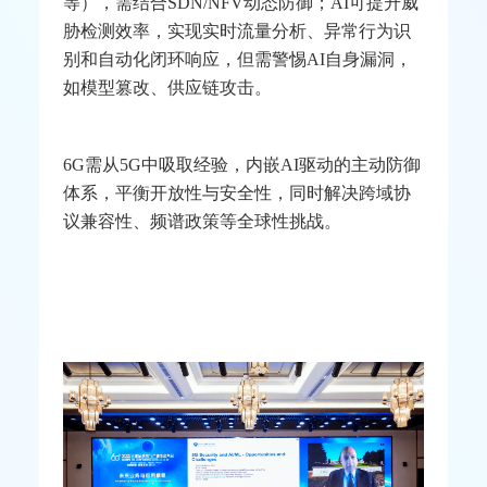
6G内生AI 智能体和具身智能前景广阔
约翰·霍普金斯大学应用物理实验室高级无线研
究科学家
Ashutosh Dutta
通过视频形式分享
5G
安
全和
AI
的机遇和挑战。他指出，
5G
面临多维度
攻击风险（如
RAN
干扰、
API
漏洞、切片渗透
等），需结合
SDN/NFV
动态防御；
AI
可提升威
胁检测效率，实现实时流量分析、异常行为识
别和自动化闭环响应，但需警惕
AI
自身漏洞，
如模型篡改、供应链攻击。
6G
需从
5G
中吸取经验，内嵌
AI
驱动的主动防御
体系，平衡开放性与安全性，同时解决跨域协
议兼容性、频谱政策等全球性挑战。