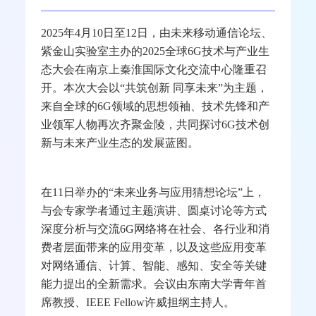
2025
年
4
月
10
日至
12
日，由未来移动通信论坛、
紫金山实验室主办的
2025
全球
6G
技术与产业生
态大会在南京上秦淮国际文化交流中心隆重召
开。本次大会以“共筑创新 同享未来”为主题，
来自全球的
6G
领域的思想领袖、技术先锋和产
业领军人物再次齐聚金陵，共同探讨
6G
技术创
新与未来产业生态的发展蓝图。
在
11
日举办的“未来业务与应用猜想论坛”上，
与会专家学者通过主题演讲、圆桌讨论等方式
深度分析与交流
6G
网络将在社会、各行业和消
费者层面带来的应用变革，以及这些应用变革
对网络通信、计算、智能、感知、安全等关键
能力提出的全新需求。会议由东南大学青年首
席教授、
IEEE Fellow
许威担纲主持人。