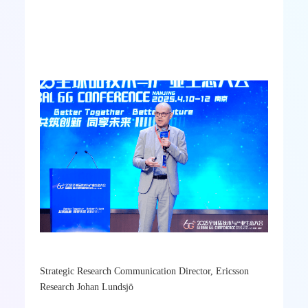
Strategic Research Communication Director,
Ericsson Research Johan Lundsjö
表示，
6G
突破
5G
局限，深度融合
AI
、云计算、感知技术，构
建“通信
-
计算
-
感知”一体化平台，支持虚实共生
的未来场景，如全域
3D
导航、
AR
协同游戏。他
认为，
6G
的价值在于构建开放、智能的生态系
统，以技术协同和生态合作赋能垂直行业，实
现从“连接”到“场景服务”的跃迁。