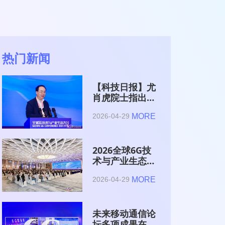
热门新闻
【科技日报】尤
肖虎院士指出
6G的首要使命
MORE
2026-04-29
是赋能AI的发
展
2026全球6G技
术与产业生态大
会在南京开幕
MORE
2026-04-29
未来移动通信论
坛多项成果在