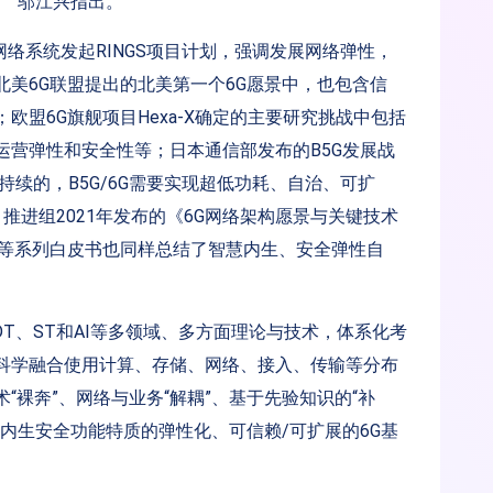
。”邬江兴指出。
网络系统发起RINGS项目计划，强调发展网络弹性，
美6G联盟提出的北美第一个6G愿景中，也包含信
盟6G旗舰项目Hexa-X确定的主要研究挑战中包括
运营弹性和安全性等；日本通信部发布的B5G发展战
持续的，B5G/6G需要实现超低功耗、自治、可扩
G）推进组2021年发布的《6G网络架构愿景与关键技术
》等系列白皮书也同样总结了智慧内生、安全弹性自
、DT、ST和AI等多领域、多方面理论与技术，体系化考
科学融合使用计算、存储、网络、接入、传输等分布
“裸奔”、网络与业务“解耦”、基于先验知识的“补
内生安全功能特质的弹性化、可信赖/可扩展的6G基