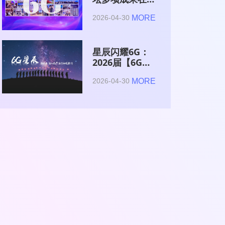
2026全球6G技
MORE
2026-04-30
术与产业生态大
会集中发布
星辰闪耀6G：
2026届【6G星
辰】青年科学家
MORE
2026-04-30
与博士获颁证书